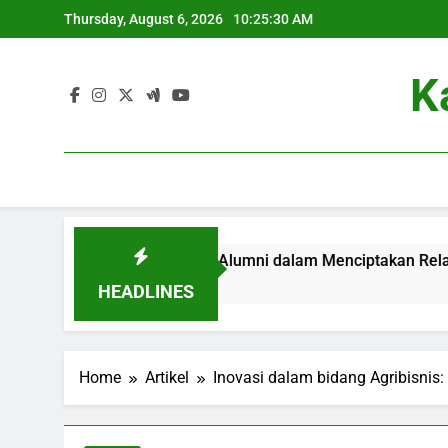
Skip
Thursday, August 6, 2026
10:25:31 AM
to
content
K
Kontribusi Alumni dalam Menciptakan Relasi pada Kam
3 Months Ago
HEADLINES
Home
Artikel
Inovasi dalam bidang Agribisnis: