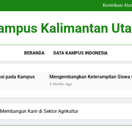
Kemit
Kontribusi Al
Mengembangkan Keterampila
Inovasi Pendidikan: t
Kemit
ampus Kalimantan Uta
Kontribusi Al
Mengembangkan Keterampila
Inovasi Pendidikan: t
BERANDA
DATA KAMPUS INDONESIA
pus
Mengembangkan Keterampilan Siswa Melalui Progra
3 Months Ago
 Membangun Karir di Sektor Agrikultur