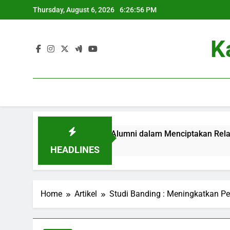
Skip
Thursday, August 6, 2026
6:26:57 PM
to
content
K
ri
Kontribusi Alumni dalam Menciptakan Relasi pada K
3 Months Ago
HEADLINES
Home
Artikel
Studi Banding : Meningkatkan Pe