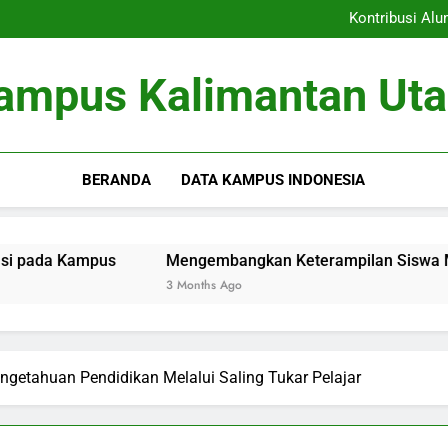
Kemit
Kontribusi Al
Mengembangkan Keterampila
Inovasi Pendidikan: t
Kemit
ampus Kalimantan Uta
Kontribusi Al
Mengembangkan Keterampila
Inovasi Pendidikan: t
BERANDA
DATA KAMPUS INDONESIA
ampus
Mengembangkan Keterampilan Siswa Melalui Pro
3 Months Ago
ngetahuan Pendidikan Melalui Saling Tukar Pelajar